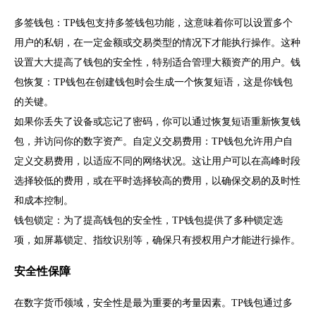
多签钱包：TP钱包支持多签钱包功能，这意味着你可以设置多个
用户的私钥，在一定金额或交易类型的情况下才能执行操作。这种
设置大大提高了钱包的安全性，特别适合管理大额资产的用户。钱
包恢复：TP钱包在创建钱包时会生成一个恢复短语，这是你钱包
的关键。
如果你丢失了设备或忘记了密码，你可以通过恢复短语重新恢复钱
包，并访问你的数字资产。自定义交易费用：TP钱包允许用户自
定义交易费用，以适应不同的网络状况。这让用户可以在高峰时段
选择较低的费用，或在平时选择较高的费用，以确保交易的及时性
和成本控制。
钱包锁定：为了提高钱包的安全性，TP钱包提供了多种锁定选
项，如屏幕锁定、指纹识别等，确保只有授权用户才能进行操作。
安全性保障
在数字货币领域，安全性是最为重要的考量因素。TP钱包通过多