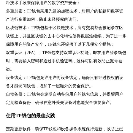
种技术手段来保障用户的数字资产安全：
多重加密：TP钱包采用先进的加密技术，对用户的私钥和数字资
产进行多重加密，防止未经授权的访问。
区块链技术：TP钱包基于区块链技术，所有交易都会被记录在区
块链上，并且区块链的去中心化特性使得数据难继续，为了进一步
保障用户的资产安全，TP钱包还提供了以下几项安全措施：
双重认证（2FA）：TP钱包支持双重认证功能，即在用户登录钱包
时，需要输入密码和通过手机验证码，这样可以有效防止账号被
盗。
设备绑定：TP钱包允许用户将设备绑定，确保只有经过授权的设
备才能访问钱包，增加了一层额外的安全保护。
自动备份：TP钱包会定期自动备份用户的钱包信息，并提醒用户
定期检查备份，确保在意外丢失设备时也能安全恢复资产。
使用TP钱包的最佳实践
定期更新软件：确保TP钱包和设备操作系统保持最新，以防止已