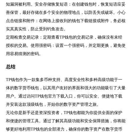
知漏洞被利用。安全存储恢复短语：在创建钱包时，恢复短语应妥
善保管，最好存储在多个安全的物理地点，以防丢失或破坏。小心
点击链接和附件：在网络上接收到的钱包下载链接或附件，务必核
实其真实性，防止受到钓鱼攻击。
定期检查交易记录：定期查看TP钱包的交易记录，确保没有未经
授权的交易。使用强密码：设置一个强密码，并定期更换，避免使
用容易猜测的密码。
总结
TP钱包作为一款集多币种支持、高度安全性和多种高级功能于一
体的数字货币钱包，以其用户友好的界面和强大的功能吸引了大量
用户。通过访问TP钱包官方下载入口，你可以安全、便捷地下载
并安装这款顶级钱包，开始你的数字资产管理之旅。
无论你是新手还是资深投资者，TP钱包都能为你提供全面的保护
和便捷的管理工具。通过了解其高级功能和安全保障措施，你将能
够更好地利用TP钱包的全部潜力，确保你的数字资产在数字货币