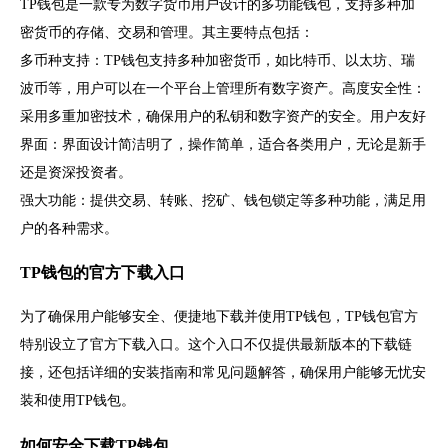
TP钱包是一款专为数字货币用户设计的多功能钱包，支持多种加
密货币的存储、交易和管理。其主要特点包括：
多币种支持：TP钱包支持多种加密货币，如比特币、以太坊、瑞
波币等，用户可以在一个平台上管理所有数字资产。高度安全性：
采用多重加密技术，确保用户的私钥和数字资产的安全。用户友好
界面：界面设计简洁明了，操作简单，适合各类用户，无论是新手
还是资深投资者。
强大功能：提供交易、转账、挖矿、钱包锁定等多种功能，满足用
户的各种需求。
TP钱包的官方下载入口
为了确保用户能够安全、便捷地下载并使用TP钱包，TP钱包官方
特别设立了官方下载入口。这个入口不仅提供最新版本的下载链
接，还包括详细的安装指南和常见问题解答，确保用户能够无忧安
装和使用TP钱包。
如何安全下载TP钱包