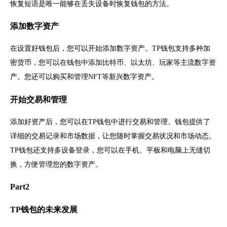
恢复短语是唯一能够在丢失设备时恢复钱包的方法。
添加数字资产
在设置好钱包后，您可以开始添加数字资产。TP钱包支持多种加
密货币，您可以在钱包中添加比特币、以太坊、玩家等主流数字资
产。您还可以购买和管理NFT等新兴数字资产。
开始交易和管理
添加好资产后，您可以在TP钱包中进行交易和管理。钱包提供了
详细的交易记录和市场数据，让您随时掌握交易状况和市场动态。
TP钱包还支持多设备登录，您可以在手机、平板和电脑上无缝切
换，方便管理您的数字资产。
Part2
TP钱包的未来发展