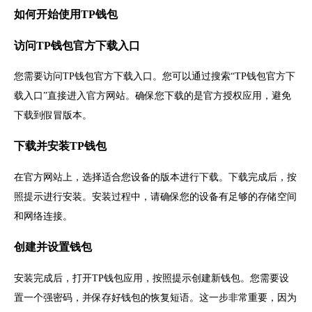
如何开始使用TP钱包
访问TP钱包官方下载入口
您需要访问TP钱包官方下载入口。您可以通过搜索“TP钱包官方下
载入口”直接进入官方网站。确保您下载的是官方授权应用，避免
下载到假冒版本。
下载并安装TP钱包
在官方网站上，选择适合您设备的版本进行下载。下载完成后，按
照提示进行安装。安装过程中，请确保您的设备有足够的存储空间
和网络连接。
创建并设置钱包
安装完成后，打开TP钱包应用，按照提示创建新钱包。您需要设
置一个强密码，并保存好钱包的恢复短语。这一步非常重要，因为